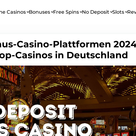
ne Casinos
Bonuses
Free Spins
No Deposit
Slots
Rev
us-Casino-Plattformen 2024
Top-Casinos in Deutschland