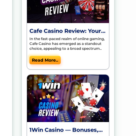
Cafe Casino Review: Your
Ultimate Guide to Online
In the fast-paced realm of online gaming,
Cafe Casino has emerged as a standout
Gaming
choice, appealing to a broad spectrum..
Read More..
1Win Casino — Bonuses,