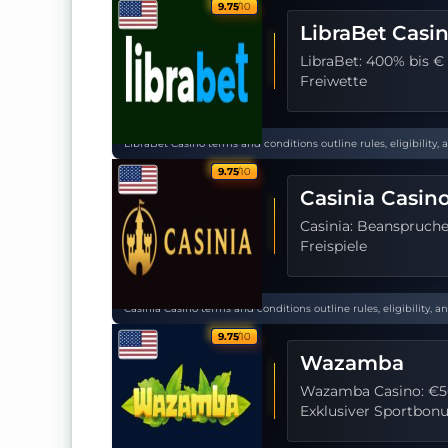
9.75
/10
LibraBet Casi
LibraBet: 400% bis €
Freiwette
LibraBet Casino terms and conditions outline rules, eligibility,
9.75
/10
Casinia Casin
Casinia: Beanspruc
Freispiele
Casinia Casino terms and conditions outline rules, eligibility, 
9.75
/10
Wazamba
Wazamba Casino: €50
Exklusiver Sportbon