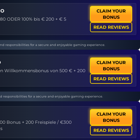
no
CLAIM YOUR
BONUS
 80 ODER 100% bis € 200 + € 5
READ REVIEWS
 and responsibilities for a secure and enjoyable gaming experience.
o
CLAIM YOUR
BONUS
hen Willkommensbonus von 500 € + 200
READ REVIEWS
and responsibilities for a secure and enjoyable gaming experience.
CLAIM YOUR
BONUS
0 Bonus + 200 Freispiele / €300
us
READ REVIEWS