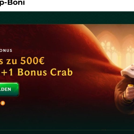
op-Boni