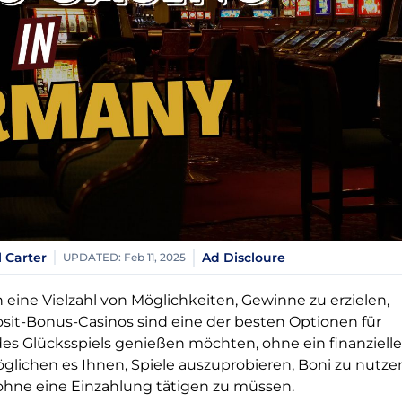
 Carter
Ad Discloure
UPDATED:
Feb 11, 2025
n eine Vielzahl von Möglichkeiten, Gewinne zu erzielen,
sit-Bonus-Casinos sind eine der besten Optionen für
des Glücksspiels genießen möchten, ohne ein finanzielle
glichen es Ihnen, Spiele auszuprobieren, Boni zu nutze
ohne eine Einzahlung tätigen zu müssen.